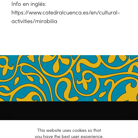
Info en inglés:
https://www.catedralcuenca.es/en/cultural-
activities/mirabilia
Cristina Alís Raurich
.
Privacy Policy
.
Cookie Policy
.
This website uses cookies so that
Contact
.
you have the best user experience.