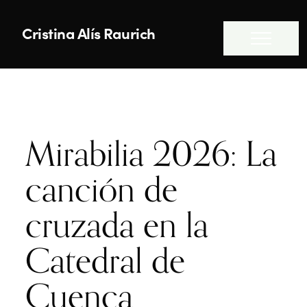
Cristina Alís Raurich
T
O
G
G
L
Mirabilia 2026: La
E
N
canción de
A
V
cruzada en la
I
G
Catedral de
A
T
Cuenca
I